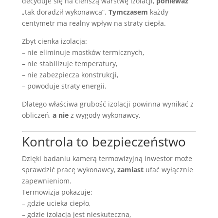
decyduje się na cieńszą warstwę izolacji,
ponieważ
„tak doradził wykonawca”.
Tymczasem
każdy
centymetr ma realny wpływ na straty ciepła.
Zbyt cienka izolacja:
– nie eliminuje mostków termicznych,
– nie stabilizuje temperatury,
– nie zabezpiecza konstrukcji,
– powoduje straty energii.
Dlatego właściwa grubość izolacji powinna wynikać z
obliczeń,
a nie
z wygody wykonawcy.
Kontrola to bezpieczeństwo
Dzięki badaniu kamerą termowizyjną inwestor może
sprawdzić pracę wykonawcy,
zamiast
ufać wyłącznie
zapewnieniom.
Termowizja pokazuje:
– gdzie ucieka ciepło,
– gdzie izolacja jest nieskuteczna,