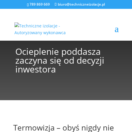
789 869 669
biuro@techniczneizolacje.pl
Ocieplenie poddasza
zaczyna się od decyzji
inwestora
Termowizja – obyś nigdy nie