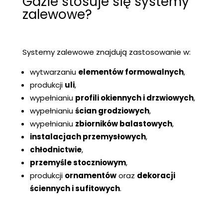
Gdzie stosuje się systemy
zalewowe?
Systemy zalewowe znajdują zastosowanie w:
wytwarzaniu
elementów formowalnych
,
produkcji
uli
,
wypełnianiu
profili okiennych i drzwiowych
,
wypełnianiu
ścian grodziowych
,
wypełnianiu
zbiorników balastowych
,
instalacjach przemysłowych
,
chłodnictwie
,
przemyśle stoczniowym
,
produkcji
ornamentów
oraz
dekoracji
ściennych i sufitowych
.